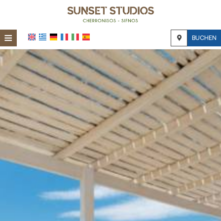
≡
BUCHEN
STARTSEITE
STANDORT
UNTERKUNFT
EINRICHTUNGEN
FOTOGALLERIE