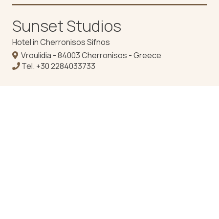
Sunset Studios
Hotel in Cherronisos Sifnos
Vroulidia - 84003 Cherronisos - Greece
Tel.
+30 2284033733
Check-in 15:00 Check-out 11:00
Geöffnet 01.01 - 01.01
Folgen Sie uns
Eindrücke